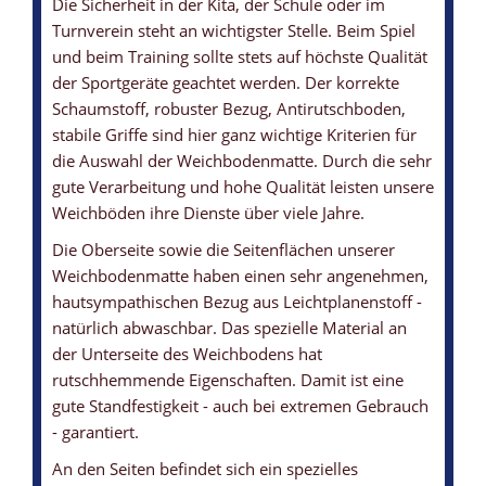
Die Sicherheit in der Kita, der Schule oder im
Turnverein steht an wichtigster Stelle. Beim Spiel
und beim Training sollte stets auf höchste Qualität
der Sportgeräte geachtet werden. Der korrekte
Schaumstoff, robuster Bezug, Antirutschboden,
stabile Griffe sind hier ganz wichtige Kriterien für
die Auswahl der Weichbodenmatte. Durch die sehr
WEICHBODENMATTE MIT LÜFTUNGSSYSTEM
WEICHBODENMATTE - STANDARD
WEICHBODENMATTEN-KERN
WEICHBODENMATTE MIT ANTIRUTSCHBODEN
WEICHBODENMATTE - DUNKELBLAU
gute Verarbeitung und hohe Qualität leisten unsere
Weichböden ihre Dienste über viele Jahre.
... sowie Sicherheitsreißverschluss
... TOP Qualität zu fairen Preisen
... mit einem Raumgewicht von 21 kg/m3
... garantiert eine gute Standfestigkeit
... vielseitig einsetzbar
Die Oberseite sowie die Seitenflächen unserer
Weichbodenmatte haben einen sehr angenehmen,
hautsympathischen Bezug aus Leichtplanenstoff -
natürlich abwaschbar. Das spezielle Material an
der Unterseite des Weichbodens hat
rutschhemmende Eigenschaften. Damit ist eine
gute Standfestigkeit - auch bei extremen Gebrauch
- garantiert.
An den Seiten befindet sich ein spezielles