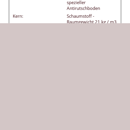
spezieller
Antirutschboden
Kern:
Schaumstoff -
Raumgewicht 21 kg / m3
Tragegriffe:
4 Stück - ohne Aufpreis
Besonderheiten:
Bezug frei von
Weichmachern
(phthalatfrei) - leicht
abwaschbar
DIN:
EN 12503-1 Typ 8
Herkunft:
Die Größe bezieht sich auf die ausgeklappte
Weichbodenmatte. Durch die klappbare Version
kann sie platzsparend verstaut werden. Diese
Weichbodenmatte in rot ist vielseitig einsetzbar und
bietet Sicherheit beim Toben und Turnen. Die
robuste 150 x 150 cm große Matte wird nach Ihrer