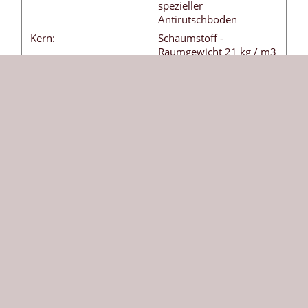
spezieller
Antirutschboden
Kern:
Schaumstoff -
Raumgewicht 21 kg / m3
Tragegriffe:
4 Stück - ohne Aufpreis
Besonderheiten:
Bezug frei von
Weichmachern
(phthalatfrei) - leicht
abwaschbar
DIN:
EN 12503-1 Typ 8
Herkunft:
Die Größe bezieht sich auf die ausgeklappte
Weichbodenmatte. Durch die klappbare Version
kann sie platzsparend verstaut werden. Diese
Weichbodenmatte in dunkelblau ist vielseitig
einsetzbar und bietet Sicherheit beim Toben und
Turnen. Die robuste 150 x 150 cm große Matte wird