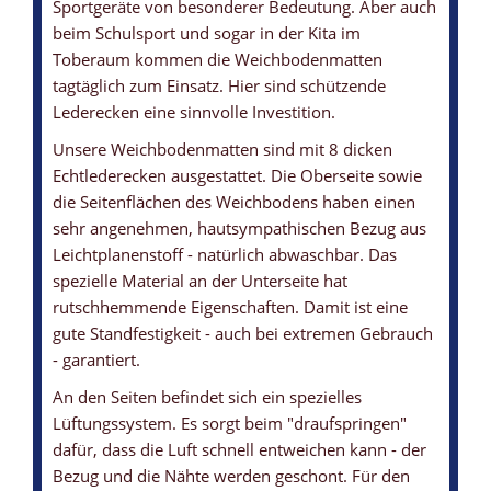
Sportgeräte von besonderer Bedeutung. Aber auch
beim Schulsport und sogar in der Kita im
Toberaum kommen die Weichbodenmatten
WEICHBODENMATTE MIT LEDERECKEN
WEICHBODENMATTE MIT ANTIRUTSCHBODEN
WEICHBODENMATTE MIT ECHTLEDER-ECKEN
WEICHBODENMATTE MIT TRAGEGRIFFE
WEICHBODENMATTEN-KERN
tagtäglich zum Einsatz. Hier sind schützende
... zum zusätzlichen Schutz
... garantiert eine gute Standfestigkeit
... leistet ihre Dienste über viele Jahre
... und Lüftungssystem
... aus Polyurethan / Schaumstoff
Lederecken eine sinnvolle Investition.
Unsere Weichbodenmatten sind mit 8 dicken
Echtlederecken ausgestattet. Die Oberseite sowie
die Seitenflächen des Weichbodens haben einen
sehr angenehmen, hautsympathischen Bezug aus
Leichtplanenstoff - natürlich abwaschbar. Das
spezielle Material an der Unterseite hat
rutschhemmende Eigenschaften. Damit ist eine
gute Standfestigkeit - auch bei extremen Gebrauch
- garantiert.
An den Seiten befindet sich ein spezielles
Lüftungssystem. Es sorgt beim "draufspringen"
dafür, dass die Luft schnell entweichen kann - der
Bezug und die Nähte werden geschont. Für den