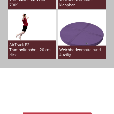
7909
klappbar
AirTrack P2
Trampolinbahn - 20 cm
Weichbodenmatte rund
dick
4-teilig