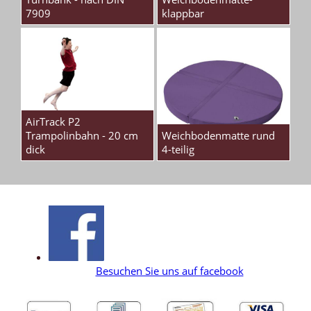
7909
klappbar
AirTrack P2
Trampolinbahn - 20 cm
Weichbodenmatte rund
dick
4-teilig
Besuchen Sie uns auf facebook