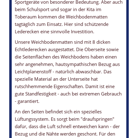
Sportgeräte von besonderer Bedeutung. Aber auch
beim Schulsport und sogar in der Kita im
Toberaum kommen die Weichbodenmatten
WEICHBODENMATTE MIT LEDERECKEN
WEICHBODENMATTE MIT ANTIRUTSCHBODEN
WEICHBODENMATTE MIT ECHTLEDER-ECKEN
WEICHBODENMATTE MIT TRAGEGRIFFE
WEICHBODENMATTEN-KERN
tagtäglich zum Einsatz. Hier sind schützende
... zum zusätzlichen Schutz
... garantiert eine gute Standfestigkeit
... leistet ihre Dienste über viele Jahre
... und Lüftungssystem
... aus Polyurethan / Schaumstoff
Lederecken eine sinnvolle Investition.
Unsere Weichbodenmatten sind mit 8 dicken
Echtlederecken ausgestattet. Die Oberseite sowie
die Seitenflächen des Weichbodens haben einen
sehr angenehmen, hautsympathischen Bezug aus
Leichtplanenstoff - natürlich abwaschbar. Das
spezielle Material an der Unterseite hat
rutschhemmende Eigenschaften. Damit ist eine
gute Standfestigkeit - auch bei extremen Gebrauch
- garantiert.
An den Seiten befindet sich ein spezielles
Lüftungssystem. Es sorgt beim "draufspringen"
dafür, dass die Luft schnell entweichen kann - der
Bezug und die Nähte werden geschont. Für den