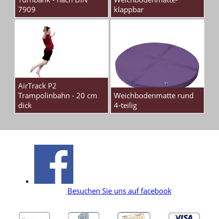
7909
klappbar
AirTrack P2
Trampolinbahn - 20 cm
Weichbodenmatte rund
dick
4-teilig
Besuchen Sie uns auf facebook