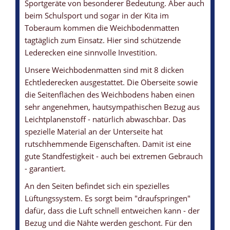
Sportgeräte von besonderer Bedeutung. Aber auch
beim Schulsport und sogar in der Kita im
Toberaum kommen die Weichbodenmatten
WEICHBODENMATTE MIT LEDERECKEN
WEICHBODENMATTE MIT ANTIRUTSCHBODEN
WEICHBODENMATTE MIT ECHTLEDER-ECKEN
WEICHBODENMATTE MIT TRAGEGRIFFE
WEICHBODENMATTEN-KERN
tagtäglich zum Einsatz. Hier sind schützende
... zum zusätzlichen Schutz
... garantiert eine gute Standfestigkeit
... leistet ihre Dienste über viele Jahre
... und Lüftungssystem
... aus Polyurethan / Schaumstoff
Lederecken eine sinnvolle Investition.
Unsere Weichbodenmatten sind mit 8 dicken
Echtlederecken ausgestattet. Die Oberseite sowie
die Seitenflächen des Weichbodens haben einen
sehr angenehmen, hautsympathischen Bezug aus
Leichtplanenstoff - natürlich abwaschbar. Das
spezielle Material an der Unterseite hat
rutschhemmende Eigenschaften. Damit ist eine
gute Standfestigkeit - auch bei extremen Gebrauch
- garantiert.
An den Seiten befindet sich ein spezielles
Lüftungssystem. Es sorgt beim "draufspringen"
dafür, dass die Luft schnell entweichen kann - der
Bezug und die Nähte werden geschont. Für den