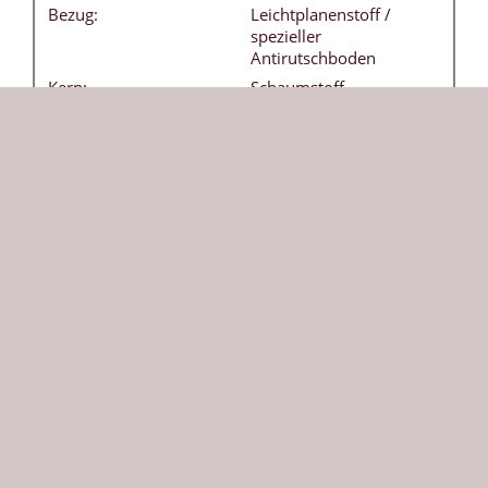
Bezug:
Leichtplanenstoff /
spezieller
Antirutschboden
Kern:
Schaumstoff -
Raumgewicht 21 kg / m3
Tragegriffe:
4 Stück - ohne Aufpreis
Besonderheiten:
Bezug frei von
Weichmachern
(phthalatfrei) - leicht
abwaschbar
DIN:
EN 12503-1 Typ 8
Herkunft:
Die aus Echtleder geschützten acht Ecken der
Weichbodenmatte sorgen für eine besonders lange
Lebensdauer. Unsere klassische Weichbodenmatte
in gelb ist vielseitig einsetzbar und bietet Sicherheit
beim Toben und Turnen. Die robuste 200 x 150 cm