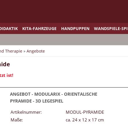
DIDAKTIK
KITA-FAHRZEUGE
HANDPUPPEN
WANDSPIELE-SP
und Therapie
»
Angebote
mide
t ist!
ANGEBOT - MODULARIX - ORIENTALISCHE
PYRAMIDE - 3D LEGESPIEL
Artikelnummer:
MODUL-PYRAMIDE
Maße:
ca. 24 x 12 x 17 cm