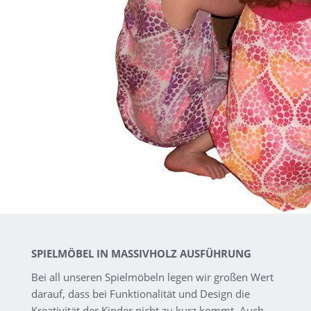
SPIELMÖBEL IN MASSIVHOLZ AUSFÜHRUNG
Bei all unseren Spielmöbeln legen wir großen Wert
darauf, dass bei Funktionalität und Design die
Kreativität der Kinder nicht zu kurz kommt. Auch