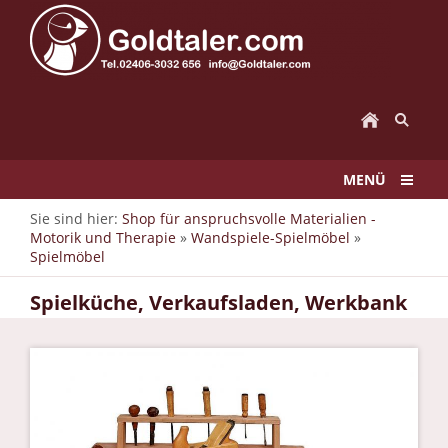
MENÜ
Sie sind hier:
Shop für anspruchsvolle Materialien -
Motorik und Therapie
»
Wandspiele-Spielmöbel
»
Spielmöbel
Spielküche, Verkaufsladen, Werkbank