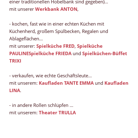
einer traditionellen Hobelbank sind gegeben)...
mit unserer
Werkbank ANTON
,
- kochen, fast wie in einer echten Küchen mit
Küchenherd, großem Spülbecken, Regalen und
Ablageflächen...
mit unserer:
Spielküche FRED
,
Spielküche
PAULINE
Spielküche FRIEDA
und
Spielküchen-Büffet
TRIXI
- verkaufen, wie echte Geschäftsleute...
mit unserem:
Kaufladen TANTE EMMA
und
Kaufladen
LINA
.
- in andere Rollen schlüpfen ...
mit unserem:
Theater TRULLA