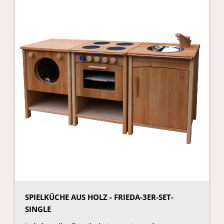
SPIELKÜCHE AUS HOLZ - FRIEDA-3ER-SET-
SINGLE