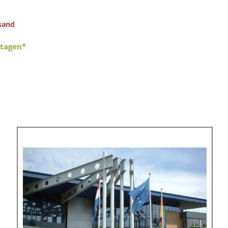
sand
ktagen*