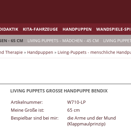
DIDAKTIK
KITA-FAHRZEUGE
HANDPUPPEN
WANDSPIELE-SP
GEN - 65 CM
LIVING PUPPETS - MÄDCHEN - 45 CM
LIVING PUPPE
und Therapie
»
Handpuppen
»
Living-Puppets - menschliche Hand
LIVING PUPPETS GROSSE HANDPUPPE BENDIX
Artikelnummer:
W710-LP
Meine Größe ist:
65 cm
Bespielbar sind bei mir:
die Arme und der Mund
(Klappmaulprinzip)