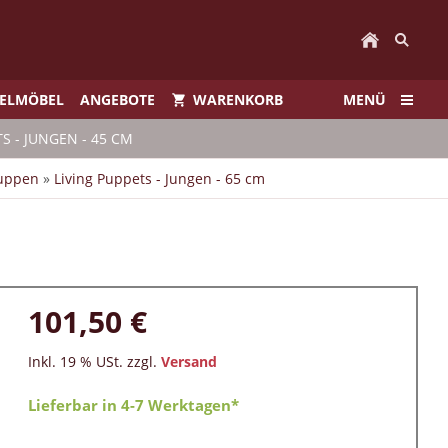
IELMÖBEL
ANGEBOTE
WARENKORB
MENÜ
TS - JUNGEN - 45 CM
puppen
»
Living Puppets - Jungen - 65 cm
101,50 €
Inkl. 19 % USt. zzgl.
Versand
Lieferbar in 4-7 Werktagen*