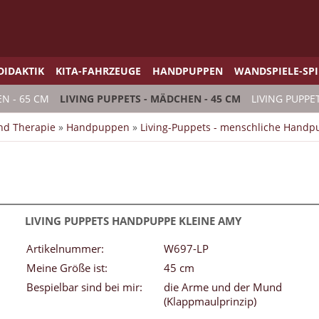
DIDAKTIK
KITA-FAHRZEUGE
HANDPUPPEN
WANDSPIELE-SP
EN - 65 CM
LIVING PUPPETS - MÄDCHEN - 45 CM
LIVING PUPPE
und Therapie
»
Handpuppen
»
Living-Puppets - menschliche Hand
LIVING PUPPETS HANDPUPPE KLEINE AMY
Artikelnummer:
W697-LP
Meine Größe ist:
45 cm
Bespielbar sind bei mir:
die Arme und der Mund
(Klappmaulprinzip)