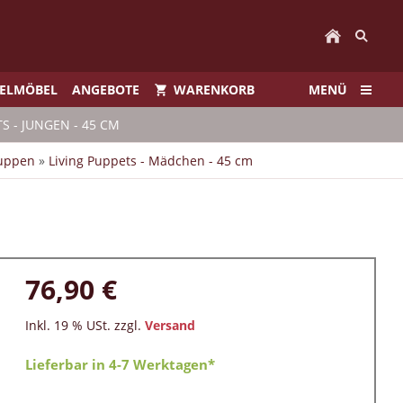
IELMÖBEL
ANGEBOTE
WARENKORB
MENÜ
TS - JUNGEN - 45 CM
puppen
»
Living Puppets - Mädchen - 45 cm
76,90 €
Inkl. 19 % USt. zzgl.
Versand
Lieferbar in 4-7 Werktagen*