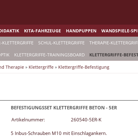
DIDAKTIK
KITA-FAHRZEUGE
HANDPUPPEN
WANDSPIELE-SP
-KLETTERGRIFFE
SCHUL-KLETTERGRIFFE
THERAPIE-KLETTERGRIF
PTIK
KLETTERGRIFFE-TRAININGSBOARD
KLETTERGRIFFE-BEFES
und Therapie
»
Klettergriffe
»
Klettergriffe-Befestigung
BEFESTIGUNGSSET KLETTERGRIFFE BETON - 5ER
Artikelnummer:
260540-5ER-K
5 Inbus-Schrauben M10 mit Einschlagankern.