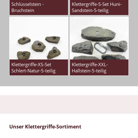
Schlüsselstein -
Klettergriffe-S-Set Huni-
Bruchstein
Sandstein-5-teilig
Klettergriffe-XS-Set
Klettergriffe-XXL-
Schlert-Natur-5-teilig
Hallstein-5-teilig
Unser Klettergriffe-Sortiment