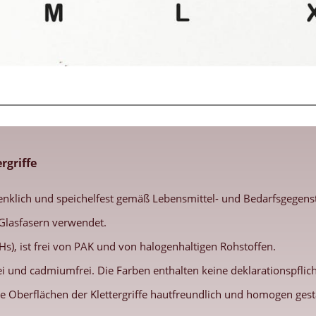
rgriffe
enklich und speichelfest gemäß Lebensmittel- und Bedarfsgegenst
Glasfasern verwendet.
s), ist frei von PAK und von halogenhaltigen Rohstoffen.
frei und cadmiumfrei. Die Farben enthalten keine deklarationspfl
e Oberflächen der Klettergriffe hautfreundlich und homogen gestal