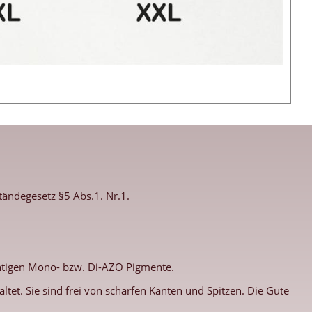
ändegesetz §5 Abs.1. Nr.1.
ichtigen Mono- bzw. Di-AZO Pigmente.
tet. Sie sind frei von scharfen Kanten und Spitzen. Die Güte