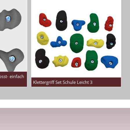
osst- einfach
Klettergriff Set Schule Leicht 3