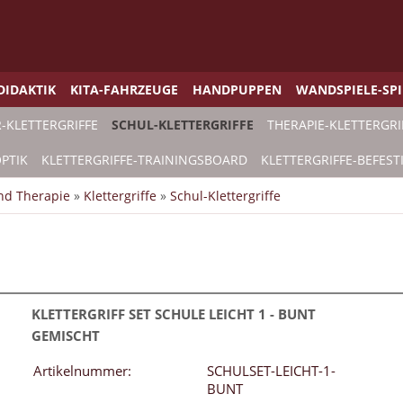
DIDAKTIK
KITA-FAHRZEUGE
HANDPUPPEN
WANDSPIELE-SP
-KLETTERGRIFFE
SCHUL-KLETTERGRIFFE
THERAPIE-KLETTERGRI
PTIK
KLETTERGRIFFE-TRAININGSBOARD
KLETTERGRIFFE-BEFES
und Therapie
»
Klettergriffe
»
Schul-Klettergriffe
KLETTERGRIFF SET SCHULE LEICHT 1 - BUNT
GEMISCHT
Artikelnummer:
SCHULSET-LEICHT-1-
BUNT