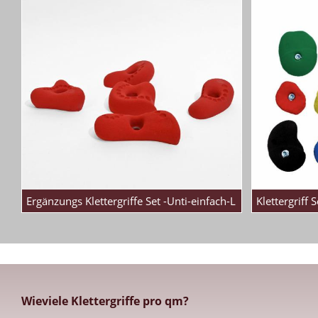
Ergänzungs Klettergriffe Set -Unti-einfach-L
Klettergriff 
Wieviele Klettergriffe pro qm?