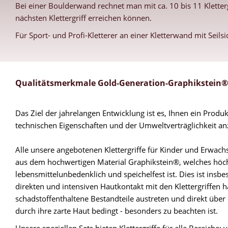
Bei einer Boulderwand rechnet man mit ca. 10 bis 11 Klette
nächsten Klettergriff erreichen können.
Für Sport- und Profi-Kletterer an einer Kletterwand mit Seils
Qualitätsmerkmale Gold-Generation-Graphikstein®K
Das Ziel der jahrelangen Entwicklung ist es, Ihnen ein Prod
technischen Eigenschaften und der Umweltverträglichkeit anzu
Alle unsere angebotenen Klettergriffe für Kinder und Erwachs
aus dem hochwertigen Material Graphikstein®, welches höch
lebensmittelunbedenklich und speichelfest ist. Dies ist insb
direkten und intensiven Hautkontakt mit den Klettergriffen h
schadstoffenthaltene Bestandteile austreten und direkt über
durch ihre zarte Haut bedingt - besonders zu beachten ist.
Unsere speziellen Sets bieten Klettergriffe für alle Bereiche: