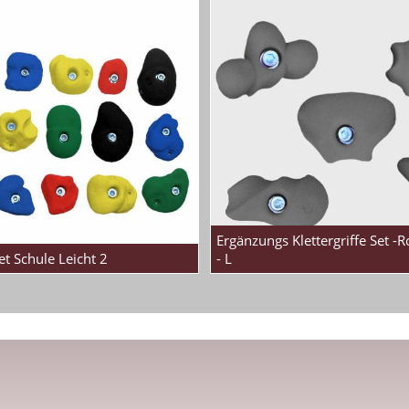
Ergänzungs Klettergriffe Set -R
Set Schule Leicht 2
- L