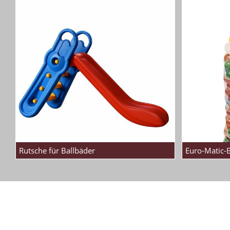
Rutsche für Ballbäder
Euro-Matic-B