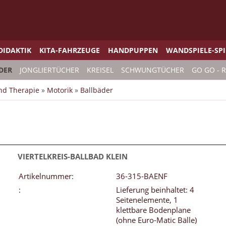
DIDAKTIK
KITA-FAHRZEUGE
HANDPUPPEN
WANDSPIELE-SP
DER
JONGLIERTÜCHER
KREISEL
SCHWUNGTÜCHER
GO GO - 
und Therapie
»
Motorik
»
Ballbäder
VIERTELKREIS-BALLBAD KLEIN
Artikelnummer:
36-315-BAENF
:
Lieferung beinhaltet: 4
Seitenelemente, 1
klettbare Bodenplane
(ohne Euro-Matic Bälle)