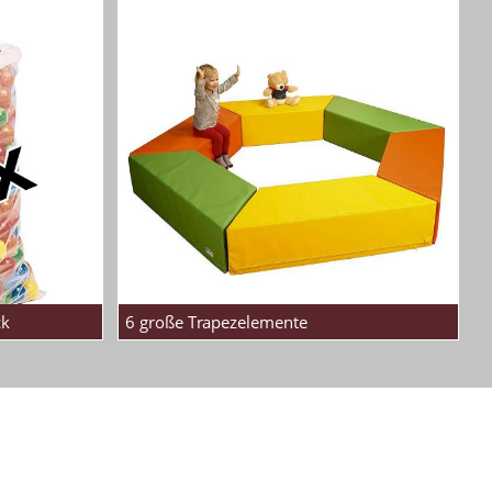
ck
6 große Trapezelemente