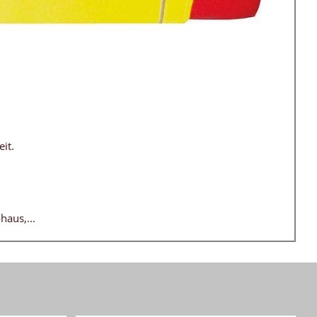
it.
haus,...