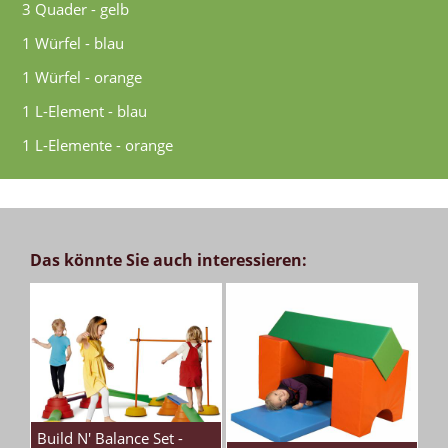
3 Quader - gelb
1 Würfel - blau
1 Würfel - orange
1 L-Element - blau
1 L-Elemente - orange
Das könnte Sie auch interessieren:
Build N' Balance Set -