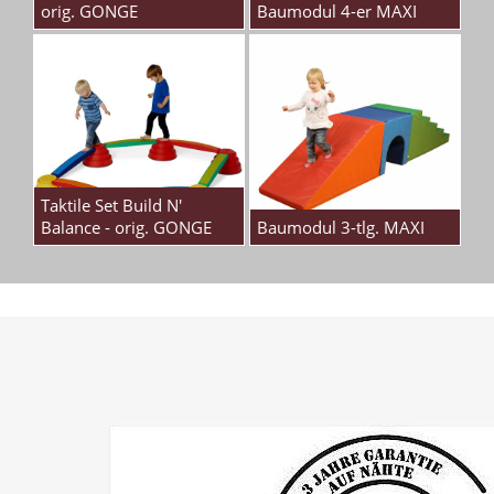
orig. GONGE
Baumodul 4-er MAXI
Taktile Set Build N'
Balance - orig. GONGE
Baumodul 3-tlg. MAXI