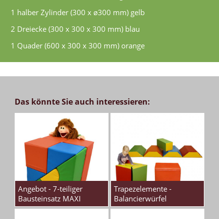
1 halber Zylinder (300 x ø300 mm) gelb
2 Dreiecke (300 x 300 x 300 mm) blau
1 Quader (600 x 300 x 300 mm) orange
Das könnte Sie auch interessieren:
Angebot - 7-teiliger
Trapezelemente -
Bausteinsatz MAXI
Balancierwürfel