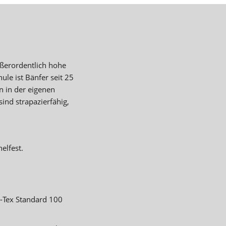
ußerordentlich hohe
ule ist Bänfer seit 25
n in der eigenen
sind strapazierfähig,
elfest.
o-Tex Standard 100