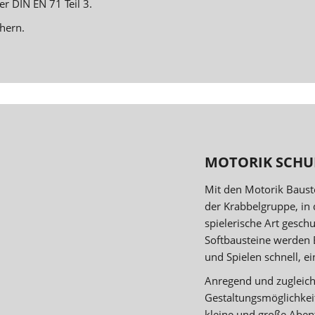
r DIN EN 71 Teil 3.
hern.
MOTORIK SCHU
Mit den Motorik Baust
der Krabbelgruppe, in 
spielerische Art gesc
Softbausteine werden
und Spielen schnell, e
Anregend und zugleich 
Gestaltungsmöglichkeit
kleine und große Abent