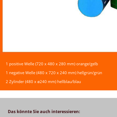
1 positive Welle (720 x 480 x 280 mm) orange/gelb
1 negative Welle (480 x 720 x 240 mm) hellgrün/grün
2 Zylinder (480 x ø240 mm) hellblau/blau
Das könnte Sie auch interessieren: