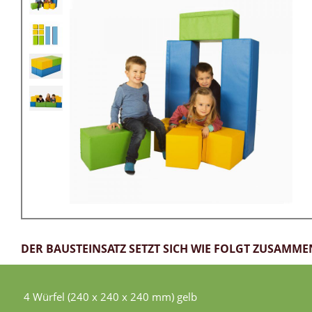
DER BAUSTEINSATZ SETZT SICH WIE FOLGT ZUSAMME
4 Würfel (240 x 240 x 240 mm) gelb