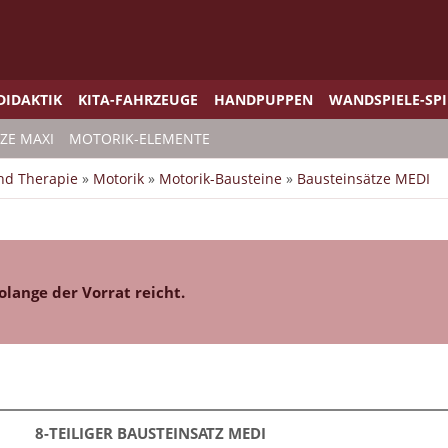
DIDAKTIK
KITA-FAHRZEUGE
HANDPUPPEN
WANDSPIELE-SP
ZE MAXI
MOTORIK-ELEMENTE
und Therapie
»
Motorik
»
Motorik-Bausteine
»
Bausteinsätze MEDI
olange der Vorrat reicht.
8-TEILIGER BAUSTEINSATZ MEDI