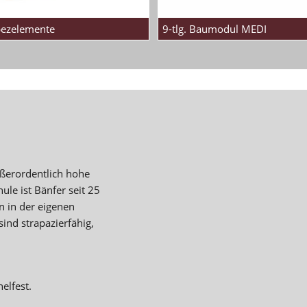
pezelemente
9-tlg. Baumodul MEDI
ußerordentlich hohe
ule ist Bänfer seit 25
n in der eigenen
sind strapazierfähig,
elfest.