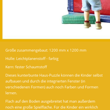
Größe zusammengebaut: 1200 mm x 1200 mm
Hülle: Leichtplanenstoff - farbig
Kern: fester Schaumstoff
Dieses kunterbunte Haus-Puzzle können die Kinder selbst
aufbauen und durch die integrierten Fenster (in
verschiedenen Formen) auch noch Farben und Formen
lernen.
Flach auf den Boden ausgebreitet hat man außerdem
noch eine große Spielfläche. Für die Kinder ein wirklich