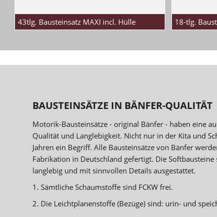
43tlg. Bausteinsatz MAXI incl. Hülle
18-tlg. Baus
BAUSTEINSÄTZE IN BÄNFER-QUALITÄT
Motorik-Bausteinsätze - original Bänfer - haben eine a
Qualität und Langlebigkeit. Nicht nur in der Kita und Sch
Jahren ein Begriff. Alle Bausteinsätze von Bänfer werde
Fabrikation in Deutschland gefertigt. Die Softbausteine 
langlebig und mit sinnvollen Details ausgestattet.
1. Sämtliche Schaumstoffe sind FCKW frei.
2. Die Leichtplanenstoffe (Bezüge) sind: urin- und speich