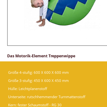
Das Motorik-Element Treppenwippe
Größe 4-stufig: 600 X 600 X 600 mm
Größe 3-stufig: 450 X 600 X 450 mm
Hülle: Leichtplanenstoff
Unterseite: rutschhemmender Turnmattenstoff
Kern: fester Schaumstoff - RG 30