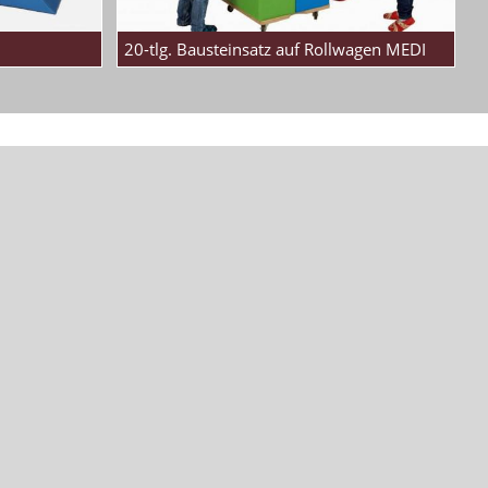
20-tlg. Bausteinsatz auf Rollwagen MEDI