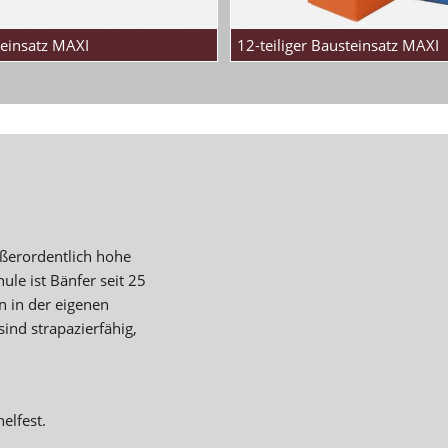
teinsatz MAXI
12-teiliger Bausteinsatz MAXI
ußerordentlich hohe
ule ist Bänfer seit 25
n in der eigenen
sind strapazierfähig,
elfest.