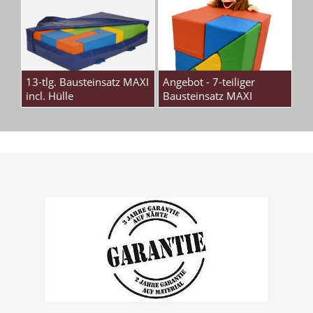
13-tlg. Bausteinsatz MAXI
Angebot - 7-teiliger
incl. Hülle
Bausteinsatz MAXI