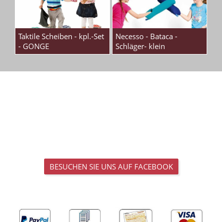
Taktile Scheiben - kpl.-Set
Necesso - Bataca -
- GONGE
Schläger- klein
BESUCHEN SIE UNS AUF FACEBOOK