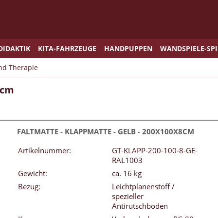
DIDAKTIK
KITA-FAHRZEUGE
HANDPUPPEN
WANDSPIELE-SP
und Therapie
8cm
FALTMATTE - KLAPPMATTE - GELB - 200X100X8CM
Artikelnummer:
GT-KLAPP-200-100-8-GE-
RAL1003
Gewicht:
ca. 16 kg
Bezug:
Leichtplanenstoff /
spezieller
Antirutschboden