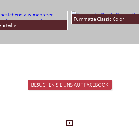
Turnmatte Classic Color
hrteilig
en Matten 100 kg/m³
BESUCHEN SIE UNS AUF FACEBOOK