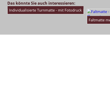
... für einen komfortablen und bequemen Transport
Das könnte Sie auch interessieren:
Individualisierte Turnmatte - mit Fotodruck
Faltmatte me
FALTMATTEN - KLAPPMATTEN - FLÄCHE
FALTMATTE - KLAPPMATTE MIT ANTIRUTSCHBODEN
FALTMATTE - KLAPPMATTE
FALTMATTE - KLAPPMATTE ZUSAMMENGEKLAPPT
FALTMATTE - KLAPPMATTE VERBUNDSCHAUMKERN
... für ein großes Spiel-, Krabbel-, oder Turnerlebnis
... für eine gute Standfestigkeit auch bei extremen Gebrauch
... die Maße beziehen sich auf die ausgeklappte Matte
... zur platzsparenden Aufbewahrung
... mit einem Raumgewicht von 80 kg/m³ und bei der 3 cm stark