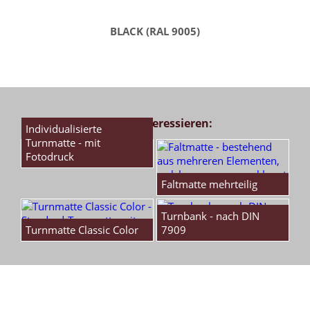
BLACK (RAL 9005)
Das könnte Sie auch interessieren:
Individualisierte
Turnmatte - mit
Fotodruck
Faltmatte mehrteilig
Turnbank - nach DIN
Turnmatte Classic Color
7909