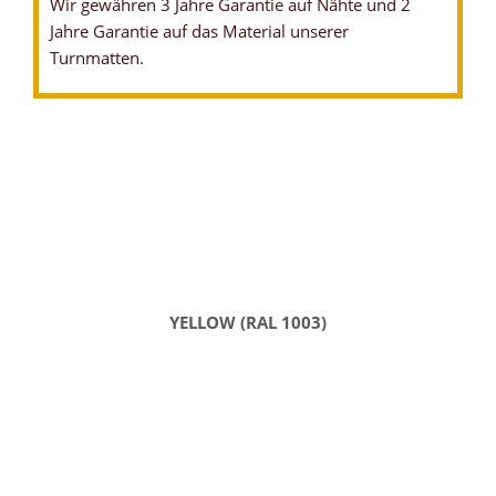
Wir gewähren 3 Jahre Garantie auf Nähte und 2
Jahre Garantie auf das Material unserer
Turnmatten.
YELLOW (RAL 1003)
FALTMATTEN - KLAPPMATTEN - FLÄCHE
FALTMATTE - KLAPPMATTE MIT ANTIRUTSCHBODEN
FALTMATTE - KLAPPMATTE
FALTMATTE - KLAPPMATTE ZUSAMMENGEKLAPPT
FALTMATTE - KLAPPMATTE MIT TRAGEGRIFFEN
FALTMATTE - KLAPPMATTE VERBUNDSCHAUMKERN