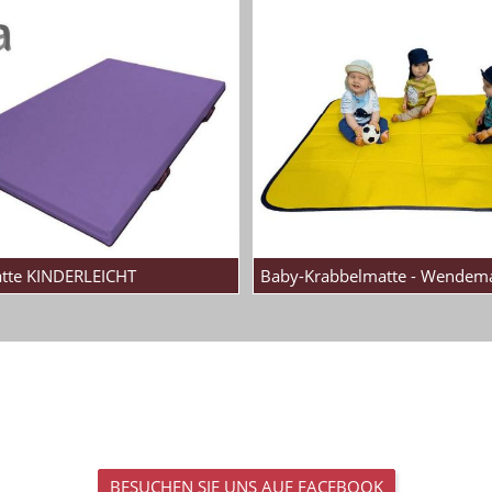
tte KINDERLEICHT
Baby-Krabbelmatte - Wendema
BESUCHEN SIE UNS AUF FACEBOOK