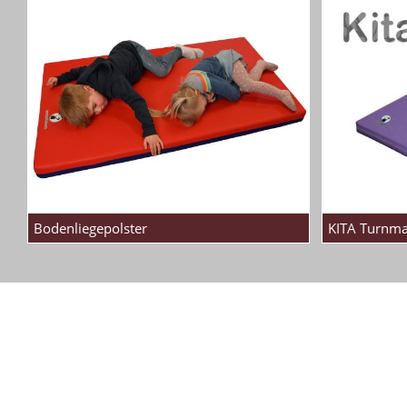
Bodenliegepolster
KITA Turnma