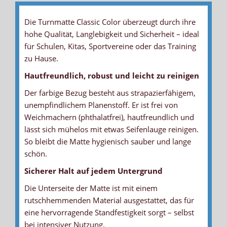
Die Turnmatte Classic Color überzeugt durch ihre
hohe Qualität, Langlebigkeit und Sicherheit – ideal
für Schulen, Kitas, Sportvereine oder das Training
zu Hause.
Hautfreundlich, robust und leicht zu reinigen
Der farbige Bezug besteht aus strapazierfähigem,
FARBIGER BEZUG
ANTIRUTSCHBODEN - TURNMATTEN
TRAGEGRIFF
VERDECKTER REISSVERSCHLUSS
KERN - VERBUNDSCHAUM
GARANTIE
unempfindlichem Planenstoff. Er ist frei von
... sehr robust und unempfindlich
... sorgt für Stabilität und Standfestigkeit
... durch eine strapazierfähige Naht mit dem Bezug fest
... bei den 3cm Matten auf der Unterseite
... für bestmögliche Sicherheit durch optimale Kraftabbauwerte
... 3 Jahre auf Nähte und 2 Jahre auf das Material
Weichmachern (phthalatfrei), hautfreundlich und
verbunden
lässt sich mühelos mit etwas Seifenlauge reinigen.
So bleibt die Matte hygienisch sauber und lange
schön.
Sicherer Halt auf jedem Untergrund
Die Unterseite der Matte ist mit einem
rutschhemmenden Material ausgestattet, das für
eine hervorragende Standfestigkeit sorgt – selbst
bei intensiver Nutzung.