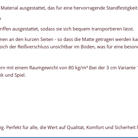
terial ausgestattet, das für eine hervorragende Standfestigkeit s
e
iffen ausgestattet, sodass sie sich bequem transportieren lässt.
einen an den kurzen Seiten - so dass die Matte getragen werden kan
ch der Reißverschluss unsichtbar im Boden, was für eine besonde
rn mit einem Raumgewicht von 80 kg/m³ (bei der 3 cm Variante 10
ik und Spiel.
en
ig. Perfekt für alle, die Wert auf Qualität, Komfort und Sicherheit 