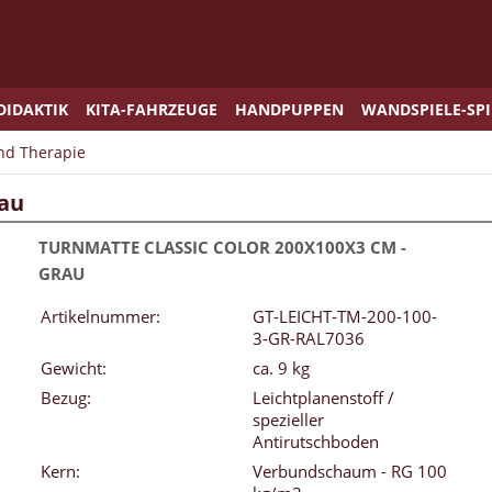
DIDAKTIK
KITA-FAHRZEUGE
HANDPUPPEN
WANDSPIELE-SP
und Therapie
rau
TURNMATTE CLASSIC COLOR 200X100X3 CM -
GRAU
Artikelnummer:
GT-LEICHT-TM-200-100-
3-GR-RAL7036
Gewicht:
ca. 9 kg
Bezug:
Leichtplanenstoff /
spezieller
Antirutschboden
Kern:
Verbundschaum - RG 100