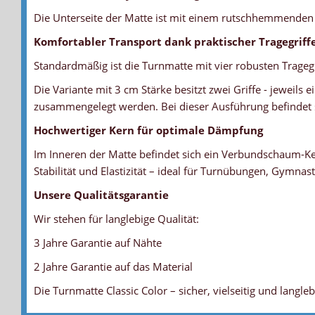
Die Unterseite der Matte ist mit einem rutschhemmenden Ma
Komfortabler Transport dank praktischer Tragegriff
Standardmäßig ist die Turnmatte mit vier robusten Tragegr
Die Variante mit 3 cm Stärke besitzt zwei Griffe - jeweils 
zusammengelegt werden. Bei dieser Ausführung befindet si
Hochwertiger Kern für optimale Dämpfung
Im Inneren der Matte befindet sich ein Verbundschaum-Ke
Stabilität und Elastizität – ideal für Turnübungen, Gymnast
Unsere Qualitätsgarantie
Wir stehen für langlebige Qualität:
3 Jahre Garantie auf Nähte
FARBIGER BEZUG
ANTIRUTSCHBODEN - TURNMATTEN
TRAGEGRIFF
VERDECKTER REISSVERSCHLUSS
KERN - VERBUNDSCHAUM
GARANTIE
2 Jahre Garantie auf das Material
... sehr robust und unempfindlich
... sorgt für Stabilität und Standfestigkeit
... durch eine strapazierfähige Naht mit dem Bezug fest verbund
... bei den 3cm Matten auf der Unterseite
... für bestmögliche Sicherheit durch optimale Kraftabbauwerte
... 3 Jahre auf Nähte und 2 Jahre auf das Material
Die Turnmatte Classic Color – sicher, vielseitig und langleb