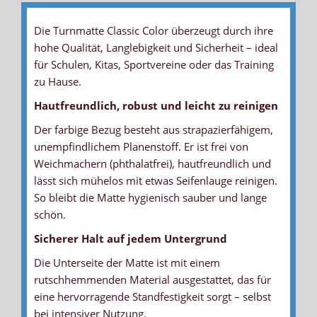
Die Turnmatte Classic Color überzeugt durch ihre
hohe Qualität, Langlebigkeit und Sicherheit – ideal
für Schulen, Kitas, Sportvereine oder das Training
zu Hause.
Hautfreundlich, robust und leicht zu reinigen
Der farbige Bezug besteht aus strapazierfähigem,
FARBIGER BEZUG
ANTIRUTSCHBODEN - TURNMATTEN
TRAGEGRIFF
VERDECKTER REISSVERSCHLUSS
KERN - VERBUNDSCHAUM
GARANTIE
unempfindlichem Planenstoff. Er ist frei von
... sehr robust und unempfindlich
... sorgt für Stabilität und Standfestigkeit
... durch eine strapazierfähige Naht mit dem Bezug fest
... bei den 3cm Matten auf der Unterseite
... für bestmögliche Sicherheit durch optimale Kraftabbauwerte
... 3 Jahre auf Nähte und 2 Jahre auf das Material
Weichmachern (phthalatfrei), hautfreundlich und
verbunden
lässt sich mühelos mit etwas Seifenlauge reinigen.
So bleibt die Matte hygienisch sauber und lange
schön.
Sicherer Halt auf jedem Untergrund
Die Unterseite der Matte ist mit einem
rutschhemmenden Material ausgestattet, das für
eine hervorragende Standfestigkeit sorgt – selbst
bei intensiver Nutzung.