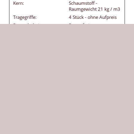
Kern:
Schaumstoff -
Raumgewicht 21 kg / m3
Tragegriffe:
4 Stück - ohne Aufpreis
Besonderheiten:
Bezug frei von
Weichmachern
(phthalatfrei) - leicht
abwaschbar
DIN:
EN 12503-1 Typ 8
Herkunft:
Die klassische Weichbodenmatte in grün ist vielseitig
einsetzbar und bietet Sicherheit beim Toben und
Turnen. Die robuste 200 x 100 cm große Matte wird
nach Ihrer individuellen Auswahl gefertigt.
Maße: