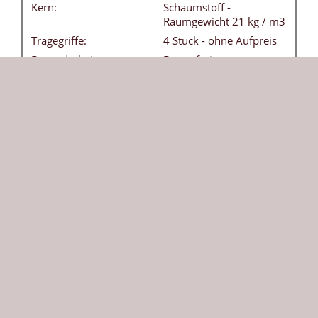
Kern:
Schaumstoff -
Raumgewicht 21 kg / m3
Tragegriffe:
4 Stück - ohne Aufpreis
Besonderheiten:
Bezug frei von
Weichmachern
(phthalatfrei) - leicht
abwaschbar
DIN:
EN 12503-1 Typ 8
Herkunft:
Die klassische Weichbodenmatte in dunkelblau ist
vielseitig einsetzbar und bietet Sicherheit beim
Toben und Turnen. Die robuste 200 x 150 cm große
Matte wird nach Ihrer individuellen Auswahl
gefertigt.
Maße: