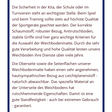
Die Sicherheit in der Kita, der Schule oder im
Turnverein steht an wichtigster Stelle. Beim Spiel
und beim Training sollte stets auf höchste Qualität
der Sportgeräte geachtet werden. Der korrekte
Schaumstoff, robuster Bezug, Antirutschboden,
stabile Griffe sind hier ganz wichtige Kriterien für
die Auswahl der Weichbodenmatte. Durch die sehr
WEICHBODENMATTE MIT LÜFTUNGSSYSTEM
WEICHBODENMATTE - STANDARD
WEICHBODENMATTEN-KERN
WEICHBODENMATTE MIT ANTIRUTSCHBODEN
WEICHBODENMATTE - DUNKELBLAU
gute Verarbeitung und hohe Qualität leisten unsere
Weichböden ihre Dienste über viele Jahre.
... sowie Sicherheitsreißverschluss
... TOP Qualität zu fairen Preisen
... mit einem Raumgewicht von 21 kg/m3
... garantiert eine gute Standfestigkeit
... vielseitig einsetzbar
Die Oberseite sowie die Seitenflächen unserer
Weichbodenmatte haben einen sehr angenehmen,
hautsympathischen Bezug aus Leichtplanenstoff -
natürlich abwaschbar. Das spezielle Material an
der Unterseite des Weichbodens hat
rutschhemmende Eigenschaften. Damit ist eine
gute Standfestigkeit - auch bei extremen Gebrauch
- garantiert.