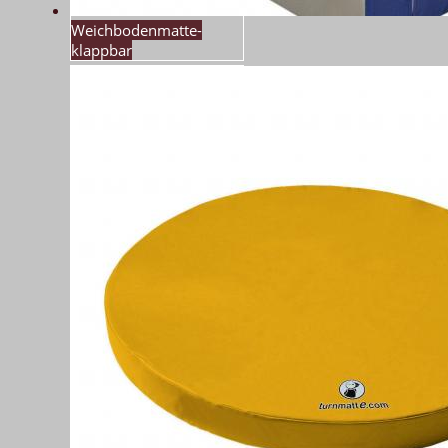
Weichbodenmatte-
klappbar