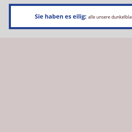
Sie haben es eilig:
alle unsere dunkelbla
Eigenschaften Weichbodenmatte St
Die Sicherheit in der Kita, der Schule oder im Turnverein s
Der korrekte Schaumstoff, robuster Bezug, Antirutschboden
und hohe Qualität leisten unsere Weichböden ihre Dienste 
Die Oberseite sowie die Seitenflächen unserer Weichbod
spezielle Material an der Unterseite des Weichbodens hat 
An den Seiten befindet sich ein spezielles Lüftungssystem