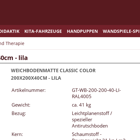
DIDAKTIK
KITA-FAHRZEUGE
HANDPUPPEN
WANDSPIELE-SP
und Therapie
cm - lila
WEICHBODENMATTE CLASSIC COLOR
200X200X40CM - LILA
Artikelnummer:
GT-WB-200-200-40-LI-
RAL4005
Gewicht:
ca. 41 kg
Bezug:
Leichtplanenstoff /
spezieller
Antirutschboden
Kern:
Schaumstoff -