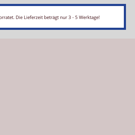
atet. Die Lieferzeit beträgt nur 3 - 5 Werktage!
ets auf höchste Qualität der Sportgeräte geachtet werden.
hl der Weichbodenmatte. Durch die sehr gute Verarbeitung
us Leichtplanenstoff - natürlich abwaschbar. Das
it - auch bei extremen Gebrauch - garantiert.
weichen kann - der Bezug und die Nähte werden geschont.