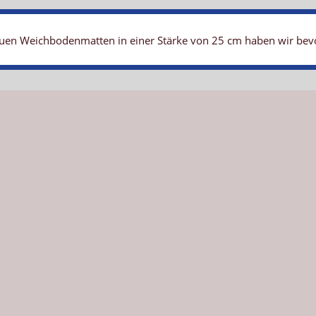
uen Weichbodenmatten in einer Stärke von 25 cm haben wir bevorr
andard
teht an wichtigster Stelle. Beim Spiel und beim Training sollte st
, stabile Griffe sind hier ganz wichtige Kriterien für die Auswa
über viele Jahre.
enmatte haben einen sehr angenehmen, hautsympathischen Bezug a
rutschhemmende Eigenschaften. Damit ist eine gute Standfestigke
. Es sorgt beim "draufspringen" dafür, dass die Luft schnell ent