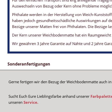
Für den einfachen Transport sind eng anliegende Tragegriffe
Auswechseln von Bezug oder Kern ohne Probleme möglich
Phthalate werden in der Herstellung von Weich-Kunststoff
haben jedoch gesundheitsschädliche Auswirkungen auf den
Bezüge unserer Matten frei von Phthalaten. Die Bezüge las
Der Kern unserer Weichbodenmatte hat ein Raumgewicht vo
Wir gewähren 3 Jahre Garantie auf Nähte und 2 Jahre Gar
Sonderanfertigungen
Gerne fertigen wir den Bezug der Weichbodenmatte auch in 
WEICHBODENMATTE MIT LÜFTUNGSSYSTEM
WEICHBODENMATTE - STANDARD
WEICHBODENMATTEN-KERN
WEICHBODENMATTE MIT ANTIRUTSCHBODEN
WEICHBODENMATTE - DUNKELBLAU
Sucht Euch Eure Lieblingsfarbe anhand unserer
Farbpalett
... sowie Sicherheitsreißverschluss
... TOP Qualität zu fairen Preisen
... mit einem Raumgewicht von 21 kg/m3
... garantiert eine gute Standfestigkeit
... vielseitig einsetzbar
unseren
Service.