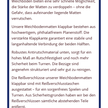
Weichböden bieten eine sehr schnelle Möglichkeit,
die Stärke der Matten zu verdoppeln – ohne die
WEICHBODENMATTE - KLAPPBAR
WEICHBODENMATTE - BEZUG
WEICHBODENMATTE - ANTIRUTSCHBODEN
WEICHBODENMATTE - LÜFTUNG
WEICHBODENMATTEN-KERN
Gefahr, dass aufeinander liegende Matten
... für die platzsparende Lagerung
... mit leichter Struktur und angenehmer Haptik
... sorgt für ein hohes Maß an Rutschfestigkeit
... sorgen beim Springen dafür, dass die Luft schnell entweichen
... beide Kerne haben ein Raumgewicht von 21 kg/m3
verrutschen.
kann
Unsere Weichbodenmatten klappbar bestehen aus
hochwertigem, phthalatfreiem Planenstoff. Die
verstärkte Klappkante garantiert eine stabile und
langanhaltende Verbindung der beiden Hälften.
Robustes Antirutschmaterial unten, sorgt für ein
hohes Maß an Rutschfestigkeit und noch mehr
Sicherheit beim Turnen. Die Bezüge sind
angenehm strukturiert und sehr gut zu reinigen.
Die Reißverschlüsse unserer Weichbodenmatten
klappbar sind mit Reißverschlusstaschen
ausgestattet – für ein sorgenfreies Spielen und
Turnen. Aus Sicherheitsgründen haben wir bei den
Reißverschlüssen sämtliche abstehenden Teile
entfernt.