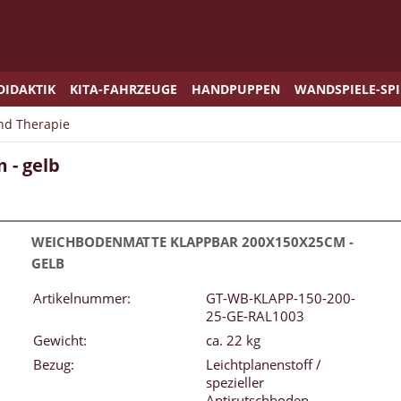
DIDAKTIK
KITA-FAHRZEUGE
HANDPUPPEN
WANDSPIELE-SP
und Therapie
 - gelb
WEICHBODENMATTE KLAPPBAR 200X150X25CM -
GELB
Artikelnummer:
GT-WB-KLAPP-150-200-
25-GE-RAL1003
Gewicht:
ca. 22 kg
Bezug:
Leichtplanenstoff /
spezieller
Antirutschboden