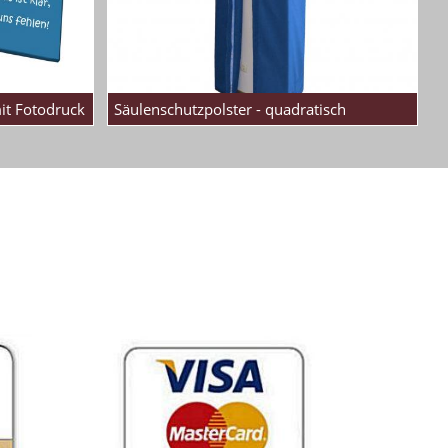
mit Fotodruck
Säulenschutzpolster - quadratisch