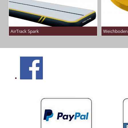
AirTrack Spark
Weichboden