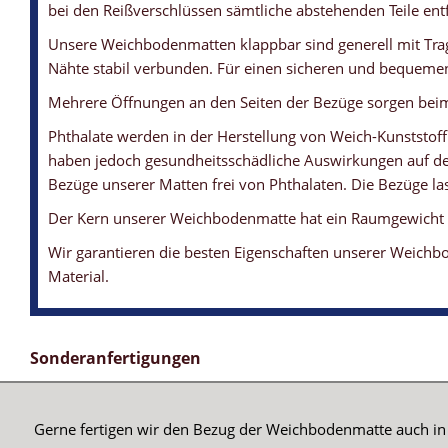
bei den Reißverschlüssen sämtliche abstehenden Teile entf
Unsere Weichbodenmatten klappbar sind generell mit Trag
Nähte stabil verbunden. Für einen sicheren und bequemen
Mehrere Öffnungen an den Seiten der Bezüge sorgen beim 
Phthalate werden in der Herstellung von Weich-Kunststoff
haben jedoch gesundheitsschädliche Auswirkungen auf den
Bezüge unserer Matten frei von Phthalaten. Die Bezüge las
Der Kern unserer Weichbodenmatte hat ein Raumgewicht vo
Wir garantieren die besten Eigenschaften unserer Weichbo
Material.
WEICHBODENMATTE - KLAPPBAR
WEICHBODENMATTE - BEZUG
WEICHBODENMATTE - ANTIRUTSCHBODEN
WEICHBODENMATTE - LÜFTUNG
WEICHBODENMATTEN-KERN
... für die platzsparende Lagerung
... mit leichter Struktur und angenehmer Haptik
... sorgt für ein hohes Maß an Rutschfestigkeit
... sorgen beim Springen dafür, dass die Luft schnell entweichen
... beide Kerne haben ein Raumgewicht von 21 kg/m3
Sonderanfertigungen
Gerne fertigen wir den Bezug der Weichbodenmatte auch in 