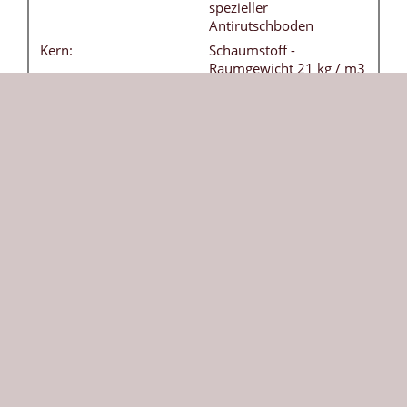
spezieller
Antirutschboden
Kern:
Schaumstoff -
Raumgewicht 21 kg / m3
Tragegriffe:
4 Stück - ohne Aufpreis
Besonderheiten:
Bezug frei von
Weichmachern
(phthalatfrei) - leicht
abwaschbar
DIN:
EN 12503-1 Typ 8
Herkunft:
Die Größe bezieht sich auf die ausgeklappte
Weichbodenmatte. Durch die klappbare Version
kann sie platzsparend verstaut werden. Diese
Weichbodenmatte in lila ist vielseitig einsetzbar und
bietet Sicherheit beim Toben und Turnen. Die
robuste 200 x 200 cm große Matte wird nach Ihrer