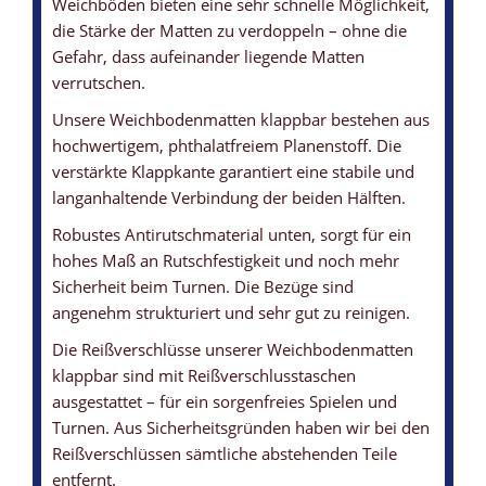
Weichböden bieten eine sehr schnelle Möglichkeit,
die Stärke der Matten zu verdoppeln – ohne die
WEICHBODENMATTE - KLAPPBAR
WEICHBODENMATTE - BEZUG
WEICHBODENMATTE - ANTIRUTSCHBODEN
WEICHBODENMATTE - LÜFTUNG
WEICHBODENMATTEN-KERN
Gefahr, dass aufeinander liegende Matten
... für die platzsparende Lagerung
... mit leichter Struktur und angenehmer Haptik
... sorgt für ein hohes Maß an Rutschfestigkeit
... sorgen beim Springen dafür, dass die Luft schnell entweichen
... beide Kerne haben ein Raumgewicht von 21 kg/m3
verrutschen.
kann
Unsere Weichbodenmatten klappbar bestehen aus
hochwertigem, phthalatfreiem Planenstoff. Die
verstärkte Klappkante garantiert eine stabile und
langanhaltende Verbindung der beiden Hälften.
Robustes Antirutschmaterial unten, sorgt für ein
hohes Maß an Rutschfestigkeit und noch mehr
Sicherheit beim Turnen. Die Bezüge sind
angenehm strukturiert und sehr gut zu reinigen.
Die Reißverschlüsse unserer Weichbodenmatten
klappbar sind mit Reißverschlusstaschen
ausgestattet – für ein sorgenfreies Spielen und
Turnen. Aus Sicherheitsgründen haben wir bei den
Reißverschlüssen sämtliche abstehenden Teile
entfernt.