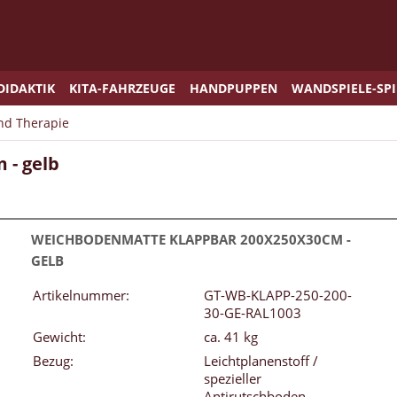
DIDAKTIK
KITA-FAHRZEUGE
HANDPUPPEN
WANDSPIELE-SP
und Therapie
 - gelb
WEICHBODENMATTE KLAPPBAR 200X250X30CM -
GELB
Artikelnummer:
GT-WB-KLAPP-250-200-
30-GE-RAL1003
Gewicht:
ca. 41 kg
Bezug:
Leichtplanenstoff /
spezieller
Antirutschboden