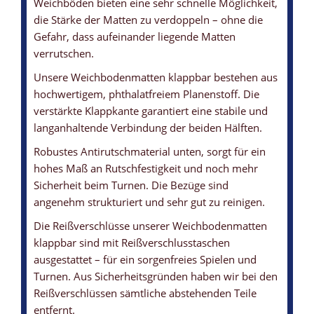
Weichböden bieten eine sehr schnelle Möglichkeit,
die Stärke der Matten zu verdoppeln – ohne die
WEICHBODENMATTE - KLAPPBAR
WEICHBODENMATTE - BEZUG
WEICHBODENMATTE - ANTIRUTSCHBODEN
WEICHBODENMATTE - LÜFTUNG
WEICHBODENMATTEN-KERN
Gefahr, dass aufeinander liegende Matten
... für die platzsparende Lagerung
... mit leichter Struktur und angenehmer Haptik
... sorgt für ein hohes Maß an Rutschfestigkeit
... sorgen beim Springen dafür, dass die Luft schnell entweichen
... beide Kerne haben ein Raumgewicht von 21 kg/m3
verrutschen.
kann
Unsere Weichbodenmatten klappbar bestehen aus
hochwertigem, phthalatfreiem Planenstoff. Die
verstärkte Klappkante garantiert eine stabile und
langanhaltende Verbindung der beiden Hälften.
Robustes Antirutschmaterial unten, sorgt für ein
hohes Maß an Rutschfestigkeit und noch mehr
Sicherheit beim Turnen. Die Bezüge sind
angenehm strukturiert und sehr gut zu reinigen.
Die Reißverschlüsse unserer Weichbodenmatten
klappbar sind mit Reißverschlusstaschen
ausgestattet – für ein sorgenfreies Spielen und
Turnen. Aus Sicherheitsgründen haben wir bei den
Reißverschlüssen sämtliche abstehenden Teile
entfernt.