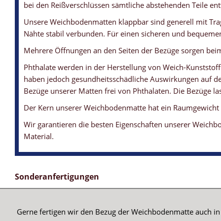
bei den Reißverschlüssen sämtliche abstehenden Teile ent
Unsere Weichbodenmatten klappbar sind generell mit Trag
Nähte stabil verbunden. Für einen sicheren und bequemen
Mehrere Öffnungen an den Seiten der Bezüge sorgen beim 
Phthalate werden in der Herstellung von Weich-Kunststoff
haben jedoch gesundheitsschädliche Auswirkungen auf den
Bezüge unserer Matten frei von Phthalaten. Die Bezüge las
Der Kern unserer Weichbodenmatte hat ein Raumgewicht vo
Wir garantieren die besten Eigenschaften unserer Weichbo
Material.
WEICHBODENMATTE - KLAPPBAR
WEICHBODENMATTE - BEZUG
WEICHBODENMATTE - ANTIRUTSCHBODEN
WEICHBODENMATTE - LÜFTUNG
WEICHBODENMATTEN-KERN
... für die platzsparende Lagerung
... mit leichter Struktur und angenehmer Haptik
... sorgt für ein hohes Maß an Rutschfestigkeit
... sorgen beim Springen dafür, dass die Luft schnell entweichen
... beide Kerne haben ein Raumgewicht von 21 kg/m3
Sonderanfertigungen
Gerne fertigen wir den Bezug der Weichbodenmatte auch in 