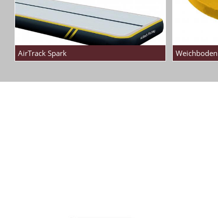
AirTrack Spark
Weichboden