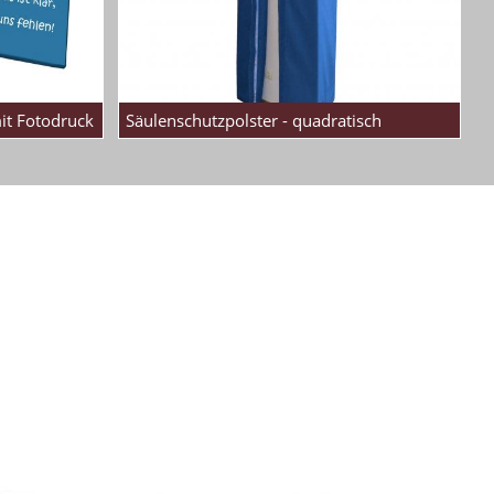
mit Fotodruck
Säulenschutzpolster - quadratisch