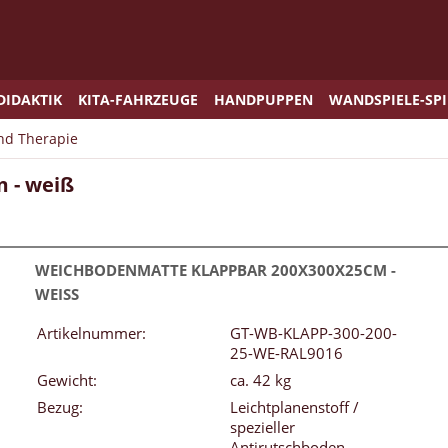
DIDAKTIK
KITA-FAHRZEUGE
HANDPUPPEN
WANDSPIELE-SP
und Therapie
 - weiß
WEICHBODENMATTE KLAPPBAR 200X300X25CM -
WEISS
Artikelnummer:
GT-WB-KLAPP-300-200-
25-WE-RAL9016
Gewicht:
ca. 42 kg
Bezug:
Leichtplanenstoff /
spezieller
Antirutschboden