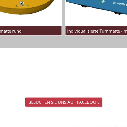
matte rund
Individualisierte Turnmatte - 
BESUCHEN SIE UNS AUF FACEBOOK