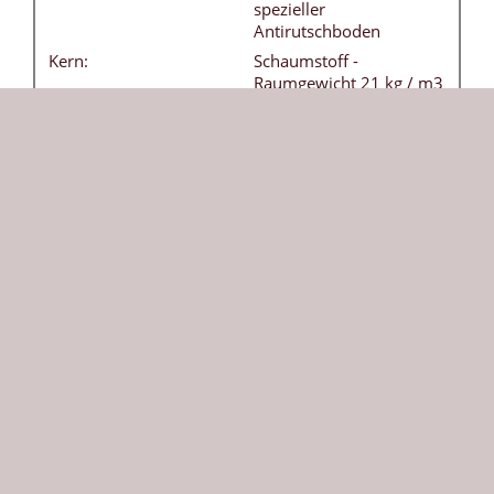
spezieller
Antirutschboden
Kern:
Schaumstoff -
Raumgewicht 21 kg / m3
Tragegriffe:
4 Stück - ohne Aufpreis
Besonderheiten:
Bezug frei von
Weichmachern
(phthalatfrei) - leicht
abwaschbar
DIN:
EN 12503-1 Typ 8
Herkunft:
Die Größe bezieht sich auf die ausgeklappte
Weichbodenmatte. Durch die klappbare Version
kann sie platzsparend verstaut werden. Diese
Weichbodenmatte in gelb ist vielseitig einsetzbar
und bietet Sicherheit beim Toben und Turnen. Die
robuste 200 x 300 cm große Matte wird nach Ihrer