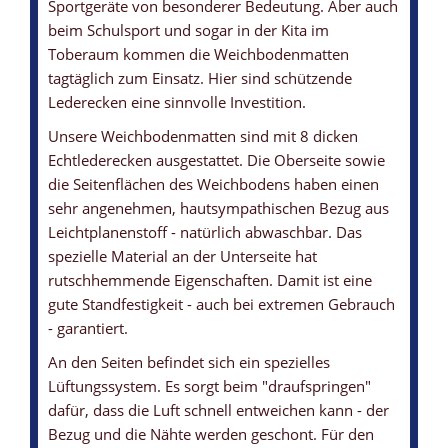
Sportgeräte von besonderer Bedeutung. Aber auch
beim Schulsport und sogar in der Kita im
Toberaum kommen die Weichbodenmatten
WEICHBODENMATTE MIT LEDERECKEN
WEICHBODENMATTE MIT ANTIRUTSCHBODEN
WEICHBODENMATTE MIT ECHTLEDER-ECKEN
WEICHBODENMATTE MIT TRAGEGRIFFE
WEICHBODENMATTEN-KERN
tagtäglich zum Einsatz. Hier sind schützende
... zum zusätzlichen Schutz
... garantiert eine gute Standfestigkeit
... leistet ihre Dienste über viele Jahre
... und Lüftungssystem
... aus Polyurethan / Schaumstoff
Lederecken eine sinnvolle Investition.
Unsere Weichbodenmatten sind mit 8 dicken
Echtlederecken ausgestattet. Die Oberseite sowie
die Seitenflächen des Weichbodens haben einen
sehr angenehmen, hautsympathischen Bezug aus
Leichtplanenstoff - natürlich abwaschbar. Das
spezielle Material an der Unterseite hat
rutschhemmende Eigenschaften. Damit ist eine
gute Standfestigkeit - auch bei extremen Gebrauch
- garantiert.
An den Seiten befindet sich ein spezielles
Lüftungssystem. Es sorgt beim "draufspringen"
dafür, dass die Luft schnell entweichen kann - der
Bezug und die Nähte werden geschont. Für den