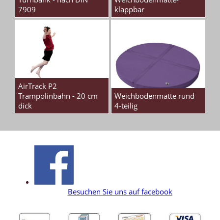
7909
klappbar
AirTrack P2
Trampolinbahn - 20 cm
Weichbodenmatte rund
dick
4-teilig
Besuchen Sie uns auf facebook