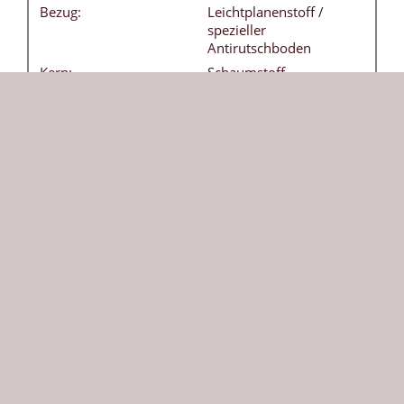
Bezug:
Leichtplanenstoff /
spezieller
Antirutschboden
Kern:
Schaumstoff -
Raumgewicht 21 kg / m3
Tragegriffe:
4 Stück - ohne Aufpreis
Besonderheiten:
Bezug frei von
Weichmachern
(phthalatfrei) - leicht
abwaschbar
DIN:
EN 12503-1 Typ 8
Herkunft:
Die aus Echtleder geschützten acht Ecken der
Weichbodenmatte sorgen für eine besonders lange
Lebensdauer. Unsere klassische Weichbodenmatte
in dunkelblau ist vielseitig einsetzbar und bietet
Sicherheit beim Toben und Turnen. Die robuste 200