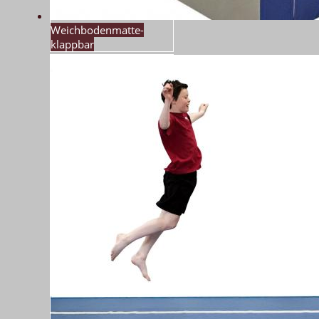
Weichbodenmatte-
klappbar