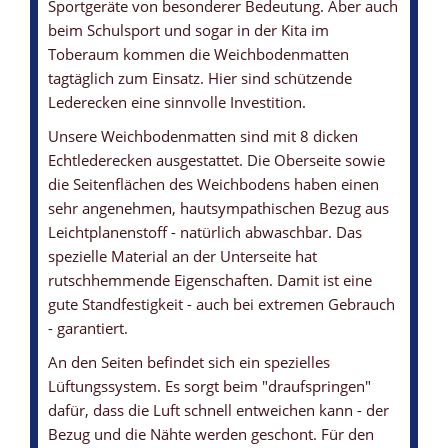
Sportgeräte von besonderer Bedeutung. Aber auch
beim Schulsport und sogar in der Kita im
Toberaum kommen die Weichbodenmatten
WEICHBODENMATTE MIT LEDERECKEN
WEICHBODENMATTE MIT ANTIRUTSCHBODEN
WEICHBODENMATTE MIT ECHTLEDER-ECKEN
WEICHBODENMATTE MIT TRAGEGRIFFE
WEICHBODENMATTEN-KERN
tagtäglich zum Einsatz. Hier sind schützende
... zum zusätzlichen Schutz
... garantiert eine gute Standfestigkeit
... leistet ihre Dienste über viele Jahre
... und Lüftungssystem
... aus Polyurethan / Schaumstoff
Lederecken eine sinnvolle Investition.
Unsere Weichbodenmatten sind mit 8 dicken
Echtlederecken ausgestattet. Die Oberseite sowie
die Seitenflächen des Weichbodens haben einen
sehr angenehmen, hautsympathischen Bezug aus
Leichtplanenstoff - natürlich abwaschbar. Das
spezielle Material an der Unterseite hat
rutschhemmende Eigenschaften. Damit ist eine
gute Standfestigkeit - auch bei extremen Gebrauch
- garantiert.
An den Seiten befindet sich ein spezielles
Lüftungssystem. Es sorgt beim "draufspringen"
dafür, dass die Luft schnell entweichen kann - der
Bezug und die Nähte werden geschont. Für den