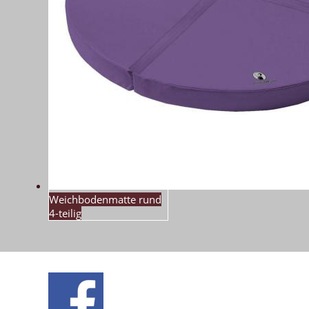
Weichbodenmatte rund
4-teilig