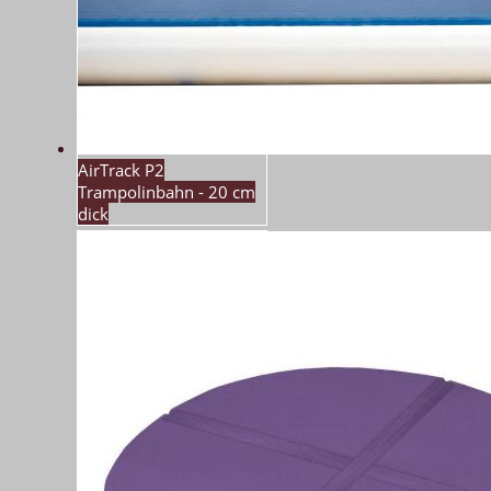
AirTrack P2
Trampolinbahn - 20 cm
dick