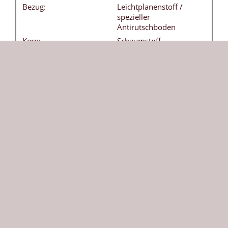
Bezug:
Leichtplanenstoff /
spezieller
Antirutschboden
Kern:
Schaumstoff -
Raumgewicht 21 kg / m3
Tragegriffe:
4 Stück - ohne Aufpreis
Besonderheiten:
Bezug frei von
Weichmachern
(phthalatfrei) - leicht
abwaschbar
DIN:
EN 12503-1 Typ 8
Herkunft:
Die aus Echtleder geschützten acht Ecken der
Weichbodenmatte sorgen für eine besonders lange
Lebensdauer. Unsere klassische Weichbodenmatte
in orange ist vielseitig einsetzbar und bietet
Sicherheit beim Toben und Turnen. Die robuste 200