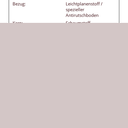
Bezug:
Leichtplanenstoff /
spezieller
Antirutschboden
Kern:
Schaumstoff -
Raumgewicht 21 kg / m3
Tragegriffe:
4 Stück - ohne Aufpreis
Besonderheiten:
Bezug frei von
Weichmachern
(phthalatfrei) - leicht
abwaschbar
DIN:
EN 12503-1 Typ 8
Herkunft:
Die aus Echtleder geschützten acht Ecken der
Weichbodenmatte sorgen für eine besonders lange
Lebensdauer. Unsere klassische Weichbodenmatte
in dunklelblau ist vielseitig einsetzbar und bietet
Sicherheit beim Toben und Turnen. Die robuste 200